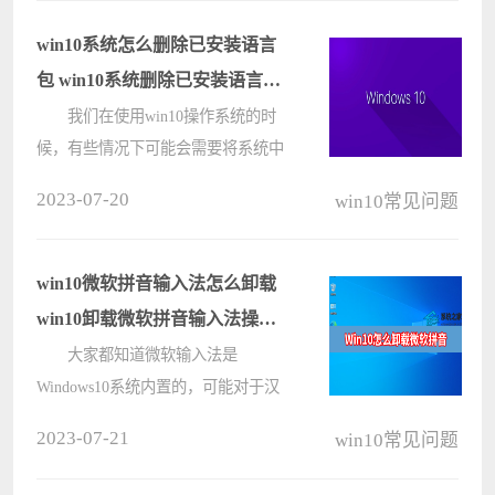
系统不能玩魔兽争霸3。下面为大家
带来详细的解决方法介绍，快一起来
win10系统怎么删除已安装语言
看看吧????
包 win10系统删除已安装语言包
教程
我们在使用win10操作系统的时
候，有些情况下可能会需要将系统中
的语言包进行删除操作。这时候只要
2023-07-20
win10常见问题
首先找到语言选项，然后选择添加语
言包，在这个过程中将准备删除的语
言包勾选取消然后删除即可。
win10微软拼音输入法怎么卸载
win????
win10卸载微软拼音输入法操作
教程
大家都知道微软输入法是
Windows10系统内置的，可能对于汉
语的文化还不是很了解，以至于很多
2023-07-21
win10常见问题
汉语词组都有很多问题，所以用户想
要卸载系统中自带的微软输入法。那