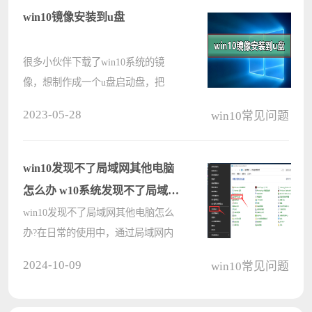
么win10微软拼音输入法怎么卸载？
win10镜像安装到u盘
下面小编分????
很多小伙伴下载了win10系统的镜
像，想制作成一个u盘启动盘，把
win10镜像安装到u盘，但是却不知道
2023-05-28
win10常见问题
如何制作。其实我们有几种方法可以
安装，今天小编带来了详细的步骤，
具体的解决方法下面一起来看看吧。
win10发现不了局域网其他电脑
????
怎么办 w10系统发现不了局域网
的其它系统
win10发现不了局域网其他电脑怎么
办?在日常的使用中，通过局域网内
的共享连接，可以方便用户进行传输
2024-10-09
win10常见问题
或者文件共享等操作，但是有的用户
发现自己的win10发现不了局域网其