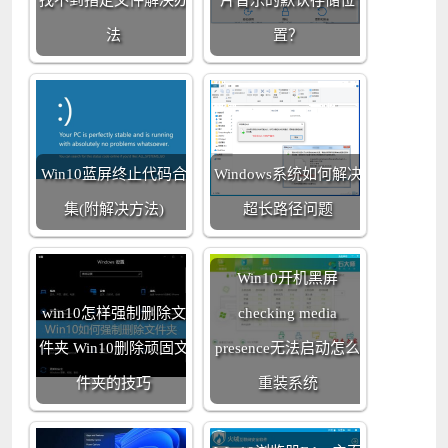
法
置？
Win10蓝屏终止代码合
Windows系统如何解决
集(附解决方法)
超长路径问题
Win10开机黑屏
win10怎样强制删除文
checking media
件夹 Win10删除顽固文
presence无法启动怎么
件夹的技巧
重装系统