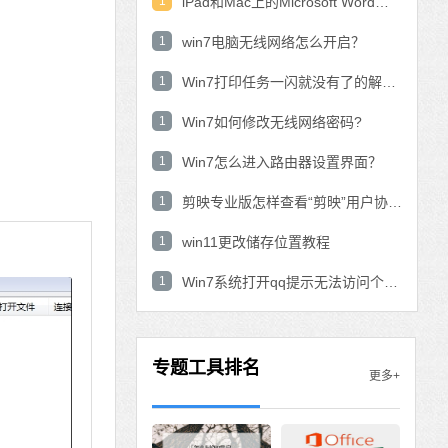
1
iPad和Mac上的Microsoft Word：在表中使用数学公式？
1
win7电脑无线网络怎么开启？
1
Win7打印任务一闪就没有了的解决方法
1
Win7如何修改无线网络密码?
1
Win7怎么进入路由器设置界面？
1
剪映专业版怎样查看“剪映”用户协议？剪映专业版查看“剪映”用户协议的方法
1
win11更改储存位置教程
1
Win7系统打开qq提示无法访问个人文件夹怎
专题工具排名
更多+