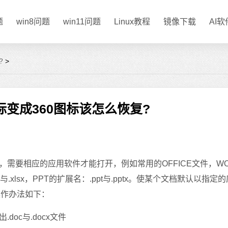
题
win8问题
win11问题
Linux教程
镜像下载
AI
?
>
图标变成360图标该怎么恢复?
要相应的应用软件才能打开，例如常用的OFFICE文件，WO
ls与.xlsx，PPT的扩展名：.ppt与.pptx。使某个文档默认以指定
操作办法如下：
c与.docx文件