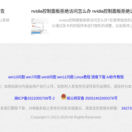
警告
1系统
nvidia控制面板拒绝访问怎么办?在使用独显
以通过显卡的的程序来进行图形的调整，比如英伟 [
win10问题
win7问题
win8问题
win11问题
Linux教程
镜像下载
AI软件教程
明：本网站部分内容由用户自行上传，如权利人发现存在误传其作品情形，请及时与本
闽ICP备2022005709号-2
闽公网安备 35052402000376号
联系我们删除下架，对电脑系统之家有任何投诉或建议，请发送至管理员邮箱：
34273
Copyright © 2013-2020 All Rights Reserved.