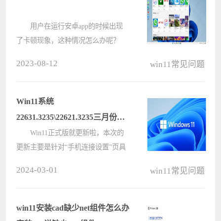
win11????
用户在运行安卓app的时候出现
了卡顿现象，这种情况怎么办呢？
win11自带的安卓子系统本质就是个
2023-08-12
win11常见问题
安卓模拟器，它对用户的硬件有一定
要求，如果硬件不能达标，那运行安
卓app就会卡顿；但如果你的配置够
Win11系统
高仍然卡????
22631.3235\22621.3235三月份首
更：添加了对USB 80Gbps标准
Win11正式版就更新啦，本次的
更新主要是针对“手机连接设置”页具
的支持
有新名称还新增了可以使用电脑上的
2024-03-01
win11常见问题
截图工具编辑 Android 设备的最新照
片和屏幕截图，那么感兴趣的用户们
可以来本站看看相关的资????
win11安装cad缺少net组件怎么办