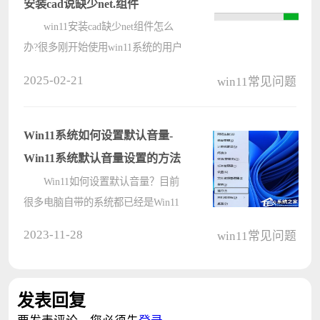
安装cad说缺少net.组件
win11安装cad缺少net组件怎么
办?很多刚开始使用win11系统的用户
在进行CAD软件安装的时候，安装界
2025-02-21
win11常见问题
面提示缺少.NET组件的错误，导致无
法正常安装CAD软件，这通常是由于
系统中未安装或未正确安装必需
Win11系统如何设置默认音量-
的.NET Fra????
Win11系统默认音量设置的方法
Win11如何设置默认音量？目前
很多电脑自带的系统都已经是Win11
了，因此使用的用户也是很多，而我
2023-11-28
win11常见问题
们在使用电脑时，插入耳机的时候声
音要么过大要么过小，这可能是因为
默认音量没有设置好，那么要如何去
发表回复
修改????