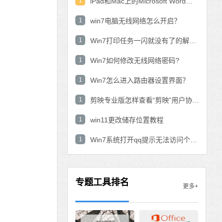
1
iPad和Mac上的Microsoft Word：在表中使用数学公式？
1
win7电脑无线网络怎么开启？
1
Win7打印任务一闪就没有了的解决方法
1
Win7如何修改无线网络密码?
1
Win7怎么进入路由器设置界面？
1
剪映专业版怎样查看“剪映”用户协议？剪映专业版查看“剪映”用户协议的方法
1
win11更改储存位置教程
1
Win7系统打开qq提示无法访问个人文件夹怎
专题工具排名
更多+