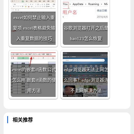
excel如何禁止输入重
复项 excel表格避免输
谷歌浏览器打开之后是
入重复数据的技巧
hao123怎么恢复
excel的嵌套if函数公式
edge浏览器无法上网怎
怎么用 嵌套if函数的使
么回事？edge浏览器连
用方法
不上网解决办法
相关推荐