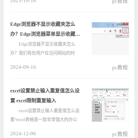
2023-10-18
pc教程
带来2022鲁大师台式机显卡排名，大
家只要一看就知道哪些显卡的性能最
好，欢迎正在准备购买显卡的朋友收
Edge浏览器不显示收藏夹怎么
藏本????
办？Edge浏览器菜单显示收藏夹
栏方法
Edge浏览器不显示收藏夹怎么
办？我们有些用户在访问网站的时
候，都会将一些常用的添加到收藏夹
2024-09-16
pc教程
当中，但是在菜单中并不会显示收藏
夹，很多用户都想要知道显示的具体
方法，那么本期软件教程就来和广大
excel设置禁止输入重复值怎么设
用户分????
置 excel限制重复输入
excel设置禁止输入重复值怎么设
置?excel表格是一款非常强大的办公
软件，通过丰富的功能设置，很大的
2024-12-06
pc教程
提高用户办公效率，在日常的编辑表