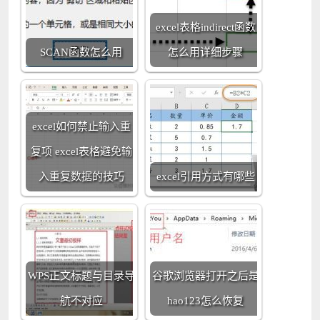
excel表格indirect函数
SCAN函数怎么用
怎么用详细步骤
excel如何禁止输入重
复项 excel表格避免输
入重复数据的技巧
excel引用方式有哪些
WPS正文标题与目录导
谷歌浏览器打开之后是
航不对应
hao123怎么恢复