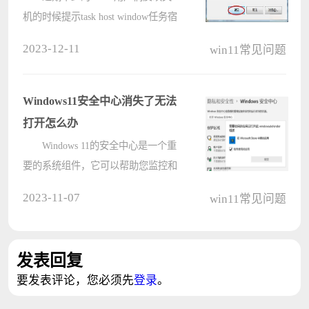
机的时候提示task host window任务宿
主正在执行关闭任务，那么这是怎么
2023-12-11
win11常见问题
回事？用户们可以进入到本地注册表
编辑器下的Desktop文件夹，然后在右
边的窗口中选择AutoEndTasks来进
Windows11安全中心消失了无法
行????
打开怎么办
Windows 11的安全中心是一个重
要的系统组件，它可以帮助您监控和
管理计算机的安全状态，包括防火
2023-11-07
win11常见问题
墙、病毒防护和系统更新等，但最近
有用户反映自己的电脑升级
Windows11系统后发现Windows11安全
发表回复
中心消失了，????
要发表评论，您必须先
登录
。