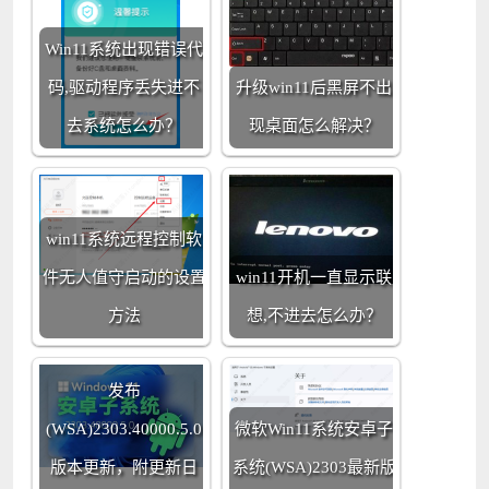
Win11系统出现错误代
码,驱动程序丢失进不
升级win11后黑屏不出
去系统怎么办？
现桌面怎么解决？
win11系统远程控制软
件无人值守启动的设置
win11开机一直显示联
方法
想,不进去怎么办？
Win11系统安卓子系统
发布
(WSA)2303.40000.5.0
微软Win11系统安卓子
版本更新，附更新日
系统(WSA)2303最新版