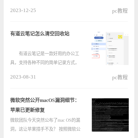
助我们更好的进行操作，而有些用户
2023-12-25
pc教程
想要禁用所有的宏，但是不清楚应该
如何设置，关于这个问题，本期的软
件教程就来和大伙分享详细的设置方
有道云笔记怎么清空回收站
法????
有道云笔记是一款好用的办公工
具，支持各种不同的简单记录方式，
可以根据需求在不同设备上进行查
2023-08-31
pc教程
看。有小伙伴知道有道云笔记怎么清
空回收站吗，下面电脑系统之家小编
就给大家详细介绍一下有道云笔记清
微软突然公开macOS漏洞细节：
空回????
苹果已更新修复
微软团队今天突然公布了mac OS的漏
洞，这让苹果措手不及？ 按照微软公