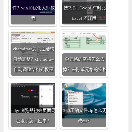
件？win10优化大师教
技巧对了Word 有时比
程
Excel 还好用!
chemdraw怎么让结构
自动调整？chemdraw
单元格的空格怎么去
自动调整结构式教程
掉？去除单元格的空格
edge浏览器初始页面网
360压缩文件zip怎么更
址没了怎么回事？
改rar？