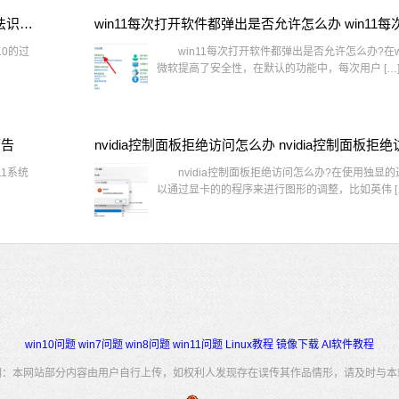
window10插网线为什么识别不了 win10网线插着却显示无法识别网络
10的过
win11每次打开软件都弹出是否允许怎么办?在wi
微软提高了安全性，在默认的功能中，每次用户 […
警告
1系统
nvidia控制面板拒绝访问怎么办?在使用独显
以通过显卡的的程序来进行图形的调整，比如英伟 [
win10问题
win7问题
win8问题
win11问题
Linux教程
镜像下载
AI软件教程
明：本网站部分内容由用户自行上传，如权利人发现存在误传其作品情形，请及时与本