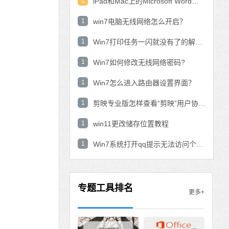
1
iPad和Mac上的Microsoft Word：在表中使用数学公式？
1
win7电脑无线网络怎么开启？
1
Win7打印任务一闪就没有了的解决方法
1
Win7如何修改无线网络密码?
1
Win7怎么进入路由器设置界面？
1
剪映专业版怎样查看“剪映”用户协议？剪映专业版查看“剪映”用户协议的方法
1
win11更改储存位置教程
1
Win7系统打开qq提示无法访问个人文件夹怎
专题工具排名
更多+