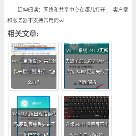
延伸阅读：网络和共享中心在哪儿打开 丨 客户端
和服务器不支持常用的ssl
相关文章:
Win11系统 24H2更新
win11更新提示“某些操
失败了怎么办？Win11
作未按计划进行...”怎
系统 24H2更新失败了
么办？
问题解析
Win11系统出现错误代
码,驱动程序丢失进不
升级win11后黑屏不出
去系统怎么办？
现桌面怎么解决？