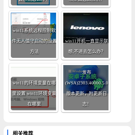
win11系统远程控制软
件无人值守启动的设置
win11开机一直显示联
方法
想,不进去怎么办？
Win11系统安卓子系统
发布
win11的环境变量在哪
(WSA)2303.40000.5.0
里设置 win11环境变量
版本更新，附更新日
在哪里
志！
相关推荐