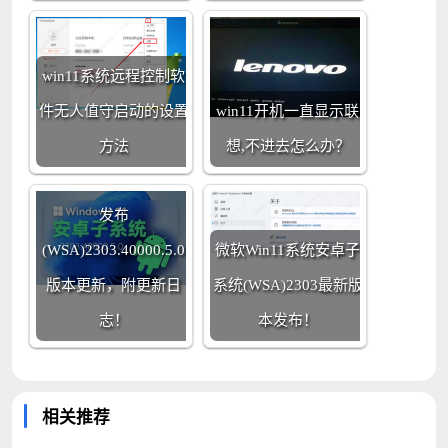
win11系统远程控制软
件无人值守启动的设置
win11开机一直显示联
方法
想,不进去怎么办？
Win11系统安卓子系统
发布
(WSA)2303.40000.5.0
微软Win11系统安卓子
版本更新，附更新日
系统(WSA)2303最新版
志！
本发布！
相关推荐