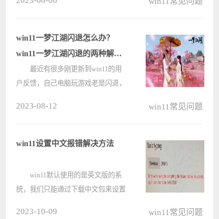
2023-06-06
win11常见问题
如何修复呢，其实只需要打开蓝牙设
置里的相关选项即可。 win11蓝
牙开关没了如何修复： 1、
win11一梦江湖闪退怎么办？
首????
win11一梦江湖闪退的两种解决
方法
最近有很多刚更新到win11的用
户反馈，自己电脑玩游戏老是闪退，
特别是玩一梦江湖的用户，为了更好
2023-08-12
win11常见问题
的帮助用户解决闪退问题，下面就带
来了win11一梦江湖闪退的解决方
法，快来一起看看吧。 win11一
win11设置中文报错解决方法
梦江????
win11默认使用的是英文版的系
统，我们只能通过下载中文包来设置
中文，但是很多朋友可能会遇到设置
2023-10-09
win11常见问题
中文报错，无法下载安装，这可能是