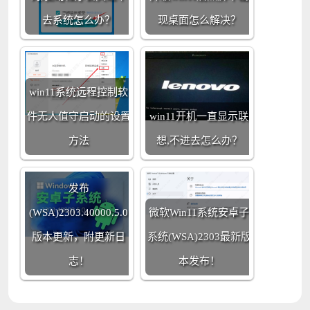
去系统怎么办？
现桌面怎么解决？
win11系统远程控制软
件无人值守启动的设置
win11开机一直显示联
方法
想,不进去怎么办？
Win11系统安卓子系统
发布
(WSA)2303.40000.5.0
微软Win11系统安卓子
版本更新，附更新日
系统(WSA)2303最新版
志！
本发布！