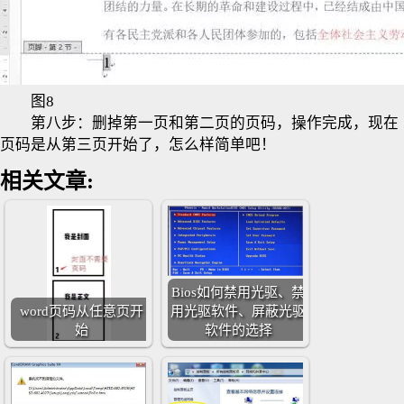
图8
第八步：删掉第一页和第二页的页码，操作完成，现在
页码是从第三页开始了，怎么样简单吧！
相关文章:
Bios如何禁用光驱、禁
word页码从任意页开
用光驱软件、屏蔽光驱
始
软件的选择