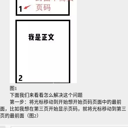
图1
下面我们来看看怎么解决这个问题
第一步：将光标移动到开始想开始页码页面中的最前
面，比如我想在第三页开始显示页码，就将光标移动到第三
页的最前面（图2）