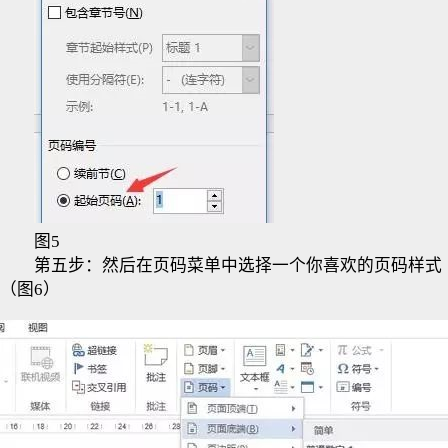
图5
第五步：然后在页码菜单中选择一个你喜欢的页码样式
（图6）