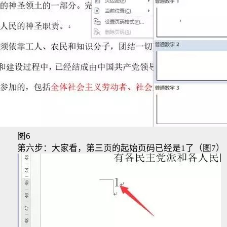
图6
第六步：大家看，第三页的起始页码已经是1了（图7）