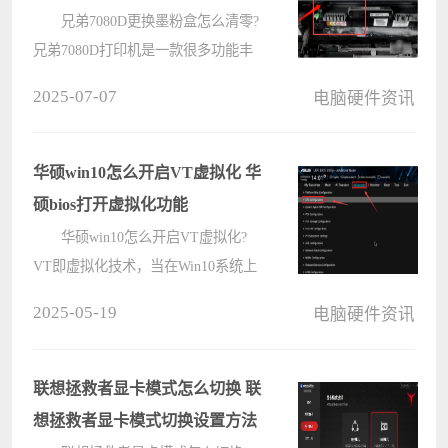
兄弟7080D更换墨粉盒怎么清零?
兄弟7080D打印机是一款很多功能丰
富强大的无线打印机，但是很多用户
2025-07-07
电脑硬件资讯
在使用更换墨粉盒后，不清楚要怎么
把墨粉清零，下面就来看下电脑系统
之家小编给大家分享的兄弟7080d墨
华硕win10怎么开启VT虚拟化 华
粉清????
硕bios打开虚拟化功能
华硕win10怎么开启VT虚拟化?
VT即虚拟化技术，当在Win10系统上
启用VT时，能够显著提升虚拟机的性
2025-05-19
电脑硬件资讯
能和兼容性。而且也支持更多需要使
用vt功能的应用，那么使用华硕电脑
的用户应该怎么开启呢?电脑系统之
联想拯救者显卡模式怎么切换 联
家小编????
想拯救者显卡模式切换设置方法