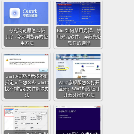
夸克浏览器怎么使
Bios如何禁用光驱、禁
用？-夸克浏览器的使
用光驱软件、屏蔽光驱
用方法
软件的选择
win10搜索提示找不到
指定文件怎么办 win10
Win7旗舰版怎么打开
找不到指定文件解决办
蓝牙？Win7旗舰版打
法
开蓝牙操作方法